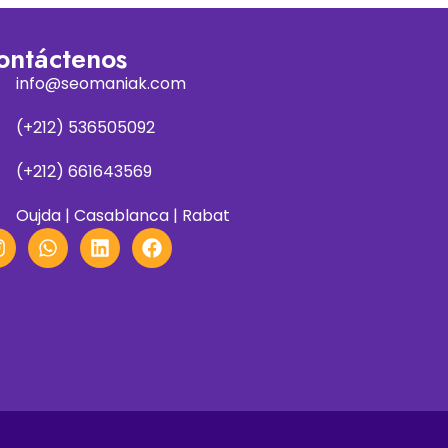
ontáctenos
info@seomaniak.com
(+212) 536505092
(+212) 661643569
Oujda | Casablanca | Rabat