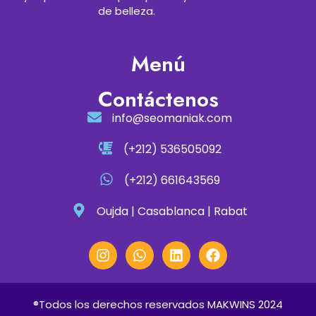
de belleza.
Menú
Contáctenos
info@seomaniak.com
(+212) 536505092
(+212) 661643569
Oujda | Casablanca | Rabat
®Todos los derechos reservados MAKWINS 2024