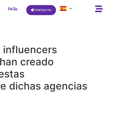
FAQs
CONTACTO
 influencers
 han creado
estas
ue dichas agencias