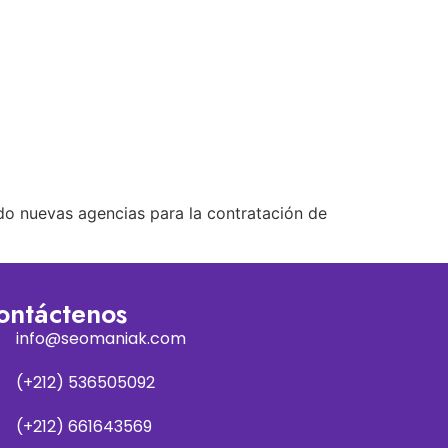
ado nuevas agencias para la contratación de
ontáctenos
info@seomaniak.com
(+212) 536505092
(+212) 661643569