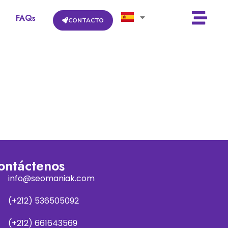
FAQs
CONTACTO
ontáctenos
info@seomaniak.com
(+212) 536505092
(+212) 661643569